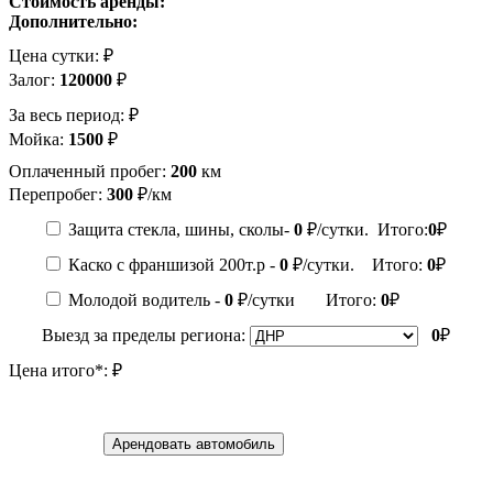
Стоимость аренды:
Дополнительно:
Цена сутки:
₽
Залог:
120000
₽
За весь период:
₽
Мойка:
1500
₽
Оплаченный пробег:
200
км
Перепробег:
300
₽/км
Защита стекла, шины, сколы-
0
₽/сутки. Итого:
0
₽
Каско с франшизой 200т.р -
0
₽/сутки. Итого:
0
₽
Молодой водитель -
0
₽/сутки Итого:
0
₽
Выезд за пределы региона:
0
₽
Цена итого*:
₽
Арендовать автомобиль