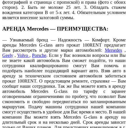
фотографией и страница с пропиской) и права (фото с обоих
сторон). 2. Быть не моложе 25 лет. 3. Обладать стажем
вождения категории В от 5-х лет. 4. Обязательным условием
является внесение залоговой суммы.
АРЕНДА Mercedes — ПРЕИМУЩЕСТВА:
— Узнаваемый бренд — Надежность — Комфорт. Кроме
аренды Mercedes G-class авто прокат 100RENT предлагает
Вам рассмотреть и другие марки автомобилей:
Mersedes
,
Geely
,
Volvo
,
Porsche
. Если у Вас возникли вопросы или Вы
не знаете какой автомобиль Вам сможет подойти, то наши
сотрудники квалифицированно смогут Вам помочь и
подобрать наиболее подходящий вариант авто. Взяв авто в
аренду за техническим состоянием автомобиля заботиться
прокат 100RENT. О предстоящем ремонте, страховке — Вам
сообщат наши сотрудники. Так же Вы можете взять в аренду
автомобиль Mercedes G-class по тарифу с заранее
оговоренными ограничениями по пробегу, что позволит Вам
сэкономить и свободно передвигаться по запланированным
маршрутам. Подачу машины сотрудники нашей компании
смогут осуществить в удобное для Вас время и место. В нашей
компании Вы можете взять Mercedes G-class в аренду на
длительный срок и на несколько дней. Срок аренды зависит
только от Ваших планов. Для предстоящих командировок в г.